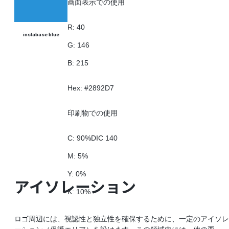
画面表示での使用
R: 40
instabase blue
G: 146
B: 215
Hex: #2892D7
印刷物での使用
C: 90%
DIC 140
M: 5%
Y: 0%
アイソレーション
K: 10%
ロゴ周辺には、視認性と独立性を確保するために、一定のアイソレ