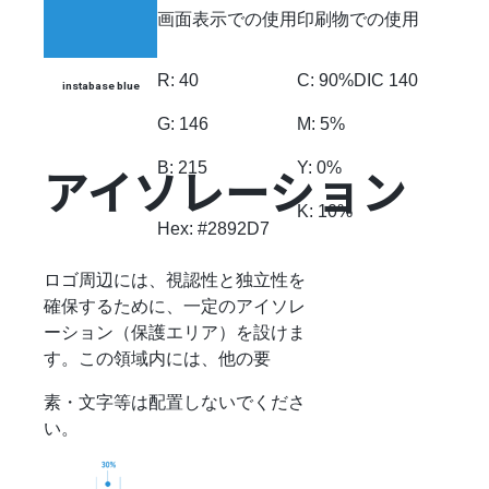
画面表示での使用
印刷物での使用
R: 40
C: 90%
DIC 140
instabase blue
G: 146
M: 5%
B: 215
Y: 0%
アイソレーション
K: 10%
Hex: #2892D7
ロゴ周辺には、視認性と独立性を
確保するために、一定のアイソレ
ーション（保護エリア）を設けま
す。この領域内には、他の要
素・文字等は配置しないでくださ
い。