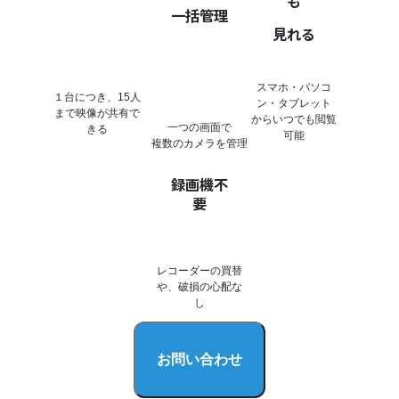
も
一括管理
見れる
スマホ・パソコ
１台につき、15人
ン・タブレット
まで映像が共有で
からいつでも閲覧
一つの画面で
きる
可能
複数のカメラを管理
録画機不
要
レコーダーの買替
や、破損の心配な
し
お問い合わせ