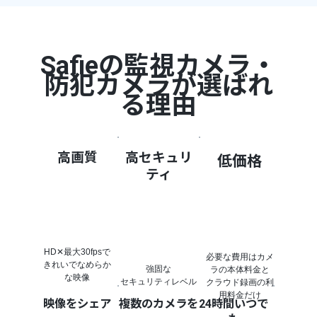
Safieの監視カメラ・
防犯カメラが選ばれ
る理由
高画質
高セキュリ
低価格
ティ
HD✕最大30fpsで
必要な費用はカメ
きれいでなめらか
強固な
ラの本体料金と
な映像
セキュリティレベル
クラウド録画の利
用料金だけ
映像をシェア
複数のカメラを
24時間いつで